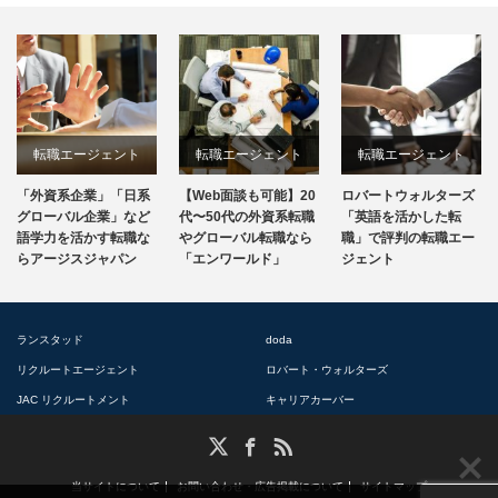
転職エージェント
転職エージェント
転職エージェント
「外資系企業」「日系
【Web面談も可能】20
ロバートウォルターズ
グローバル企業」など
代〜50代の外資系転職
「英語を活かした転
語学力を活かす転職な
やグローバル転職なら
職」で評判の転職エー
らアージスジャパン
「エンワールド」
ジェント
ランスタッド
doda
リクルートエージェント
ロバート・ウォルターズ
JAC リクルートメント
キャリアカーバー
RSS
X
Facebook
当サイトについて
お問い合わせ・広告掲載について
サイトマップ