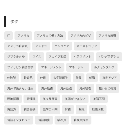
タグ
IT
アメリカ
アメリカで働く方法
アメリカのビザ
アメリカ就職
アメリカ駐在員
アンドラ
エンジニア
オーストラリア
ジブラルタル
スイス
スカイプ面接
ハラスメント
バングラデシュ
フィリピン英語留学
マネージメント
マネージャー
ルクセンブルク
体験談
外資系
外銀
大学院留学
失敗
就職
東南アジア
海外で働きたい理由
海外勤務
海外赴任
海外駐在
狙い目の職種
現地採用
管理職
英文履歴書
英語ができない
英語不問
英語力
英語面接
語学力不問
財務
転職
転職回数
電話インタビュー
電話面接
駐在員
駐在員採用