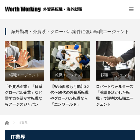
海外勤務・外資系・グローバル案件に強い転職エージェント
転職エージェント
転職エージェント
転職エージェント
「外資系企業」「日系
【Web面談も可能】20
ロバートウォルターズ
グローバル企業」など
代〜50代の外資系転職
「英語を活かした転
語学力を活かす転職な
やグローバル転職なら
職」で評判の転職エー
らアージスジャパン
「エンワールド」
ジェント
ホーム
IT業界
IT業界