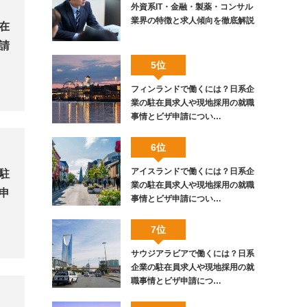
外資系IT・金融・製薬・コンサル
業界の特徴と求人傾向を徹底解説
在
請
5位
フィンランドで働くには？日系企
業の駐在員求人や現地採用の就職
事情とビザ申請につい…
6位
アイスランドで働くには？日系企
駐
業の駐在員求人や現地採用の就職
申
事情とビザ申請につい…
7位
サウジアラビアで働くには？日系
企業の駐在員求人や現地採用の就
職事情とビザ申請につ…