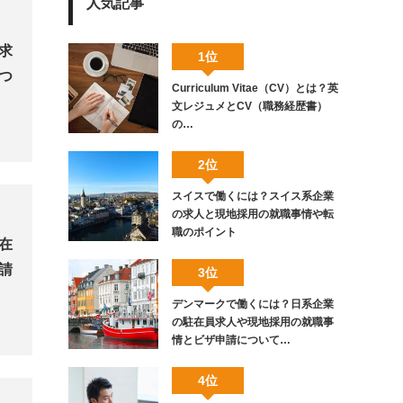
人気記事
求
1位
つ
Curriculum Vitae（CV）とは？英
文レジュメとCV（職務経歴書）
の…
2位
スイスで働くには？スイス系企業
の求人と現地採用の就職事情や転
職のポイント
在
請
3位
デンマークで働くには？日系企業
の駐在員求人や現地採用の就職事
情とビザ申請について…
4位