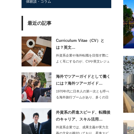
体験談・コラム
最近の記事
Curriculum Vitae（CV）と
は？英文…
外資系企業や海外転職を目指す際に
よく耳にするのが、CVや英文レジュ
メという言葉で…
海外でツアーガイドとして働く
には？海外ツアーガイド…
1970年代に日本人の第一次とも呼べ
る海外旅行ブームがあり、多くの日
本人旅行者が…
外資系の昇進スピード、転職後
のキャリア、スキル活用…
外資系企業では、成果主義や実力主
義の文化が根付いており、昇進スピ