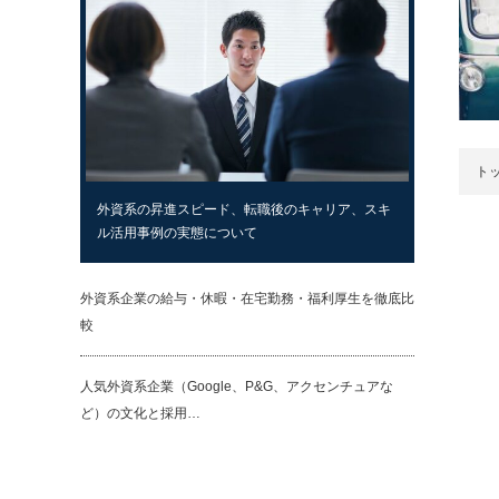
ト
外資系の昇進スピード、転職後のキャリア、スキ
ル活用事例の実態について
外資系企業の給与・休暇・在宅勤務・福利厚生を徹底比
較
人気外資系企業（Google、P&G、アクセンチュアな
ど）の文化と採用…