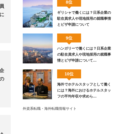
8位
員
ギリシャで働くには？日系企業の
に
駐在員求人や現地採用の就職事情
とビザ申請について
9位
ハンガリーで働くには？日系企業
の駐在員求人や現地採用の就職事
情とビザ申請について…
企
10位
の
海外でホテルスタッフとして働く
には？海外におけるホテルスタッ
フの平均年収や求めら…
外資系転職・海外転職情報サイト