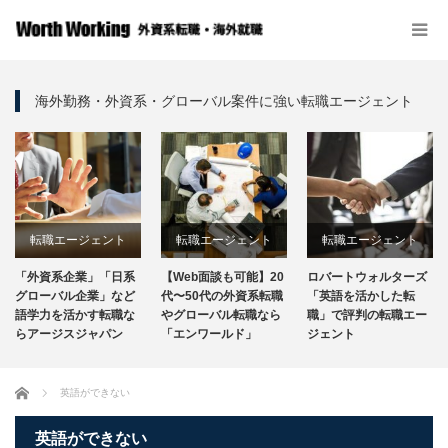
海外勤務・外資系・グローバル案件に強い転職エージェント
転職エージェント
転職エージェント
転職エージェント
「外資系企業」「日系
【Web面談も可能】20
ロバートウォルターズ
グローバル企業」など
代〜50代の外資系転職
「英語を活かした転
語学力を活かす転職な
やグローバル転職なら
職」で評判の転職エー
らアージスジャパン
「エンワールド」
ジェント
ホーム
英語ができない
英語ができない