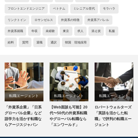
フロントエンドエンジニア
ベトナム
ミレニアル世代
モラハラ
リンクトイン
ロサンゼルス
外資系の特徴
外資系アパレル
外資系就職
年収
未経験
東京
求人
添え状
私服
給料
質問
退職
通訳
韓国 現地採用
転職エージェント
転職エージェント
転職エージェント
「外資系企業」「日系
【Web面談も可能】20
ロバートウォルターズ
グローバル企業」など
代〜50代の外資系転職
「英語を活かした転
語学力を活かす転職な
やグローバル転職なら
職」で評判の転職エー
らアージスジャパン
「エンワールド」
ジェント