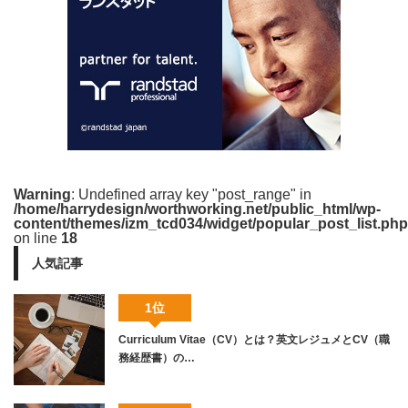
Warning
: Undefined array key "post_range" in
/home/harrydesign/worthworking.net/public_html/wp-
content/themes/izm_tcd034/widget/popular_post_list.php
on line
18
人気記事
1位
Curriculum Vitae（CV）とは？英文レジュメとCV（職
務経歴書）の…