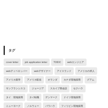
タグ
cover letter
job application letter
TOEIC
webエンジニア
webディベロッパー
webデザイナー
アイスランド
アメリカの求人
アメリカ留学
アメリカ駐在
オランダ
カナダ現地採用
グアム
サンフランシスコ
ジョージア
スカイプ英会話
セクハラ
タイ 現地採用
タイ転職
デンマーク
ドイツ現地採用
ニューヨーク
ノルウェー
パワハラ
フィリピン現地採用