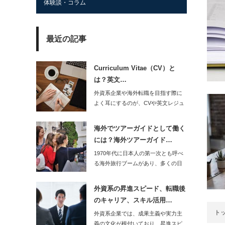
体験談・コラム
最近の記事
Curriculum Vitae（CV）と
は？英文…
外資系企業や海外転職を目指す際に
よく耳にするのが、CVや英文レジュ
メという言葉で…
海外でツアーガイドとして働く
には？海外ツアーガイド…
1970年代に日本人の第一次とも呼べ
る海外旅行ブームがあり、多くの日
本人旅行者が…
外資系の昇進スピード、転職後
のキャリア、スキル活用…
ト
外資系企業では、成果主義や実力主
義の文化が根付いており、昇進スピ