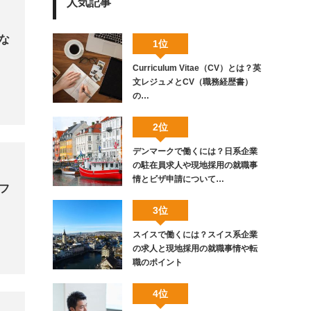
人気記事
な
1位
Curriculum Vitae（CV）とは？英
文レジュメとCV（職務経歴書）
の…
2位
デンマークで働くには？日系企業
の駐在員求人や現地採用の就職事
情とビザ申請について…
フ
3位
スイスで働くには？スイス系企業
の求人と現地採用の就職事情や転
職のポイント
4位