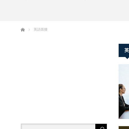
ホーム
英語面接
英