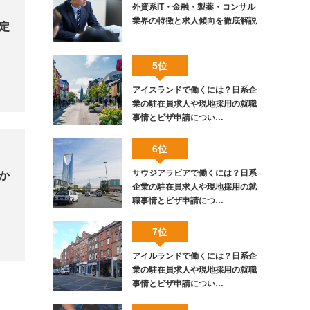
外資系IT・金融・製薬・コンサル
業界の特徴と求人傾向を徹底解説
定
5位
アイスランドで働くには？日系企
業の駐在員求人や現地採用の就職
事情とビザ申請につい…
6位
サウジアラビアで働くには？日系
か
企業の駐在員求人や現地採用の就
職事情とビザ申請につ…
7位
アイルランドで働くには？日系企
業の駐在員求人や現地採用の就職
事情とビザ申請につい…