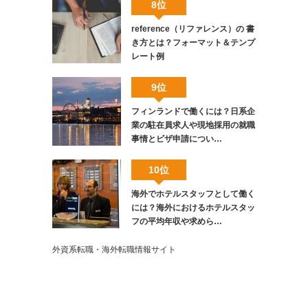
8位
reference（リファレンス）の 書
き方とは？フォーマット＆テンプ
レート例
9位
フィンランドで働くには？日系企
業の駐在員求人や現地採用の就職
事情とビザ申請につい…
10位
海外でホテルスタッフとして働く
には？海外におけるホテルスタッ
フの平均年収や求めら…
外資系転職・海外転職情報サイト