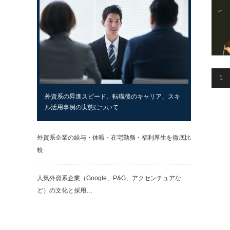
1
外資系の昇進スピード、転職後のキャリア、スキ
ル活用事例の実態について
外資系企業の給与・休暇・在宅勤務・福利厚生を徹底比
較
人気外資系企業（Google、P&G、アクセンチュアな
ど）の文化と採用…