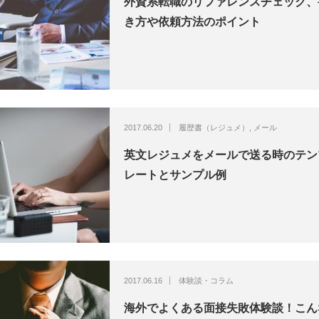
外資系転職のリファレンスチェック、
き方や依頼方法のポイント
2017.06.20
履歴書（レジュメ）
,
メール
英文レジュメをメールで送る時のテン
レートとサンプル例
2017.06.16
体験談・コラム
海外でよくある面接失敗体験談！こん