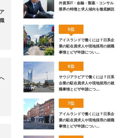
外資系IT・金融・製薬・コンサル
業界の特徴と求人傾向を徹底解説
ア
職
5位
アイスランドで働くには？日系企
業の駐在員求人や現地採用の就職
事情とビザ申請につい…
6位
サウジアラビアで働くには？日系
へ
企業の駐在員求人や現地採用の就
職事情とビザ申請につ…
7位
アイルランドで働くには？日系企
業の駐在員求人や現地採用の就職
事情とビザ申請につい…