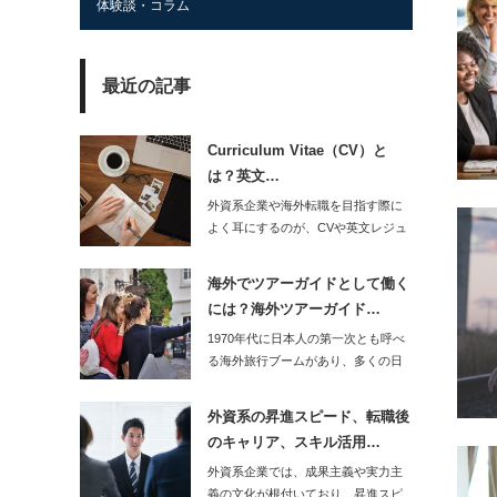
体験談・コラム
最近の記事
Curriculum Vitae（CV）と
は？英文…
外資系企業や海外転職を目指す際に
よく耳にするのが、CVや英文レジュ
メという言葉で…
海外でツアーガイドとして働く
には？海外ツアーガイド…
1970年代に日本人の第一次とも呼べ
る海外旅行ブームがあり、多くの日
本人旅行者が…
外資系の昇進スピード、転職後
のキャリア、スキル活用…
外資系企業では、成果主義や実力主
義の文化が根付いており、昇進スピ