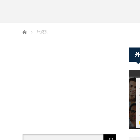
ホーム
外資系
外