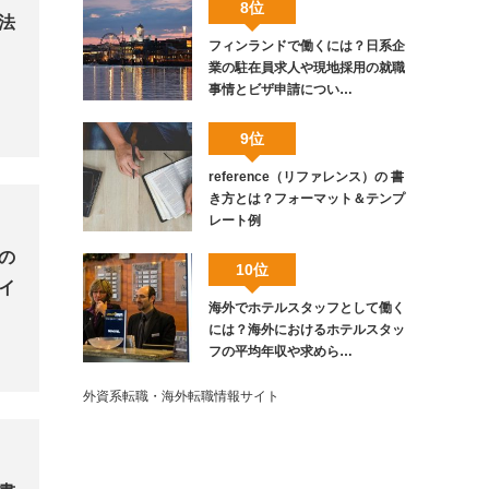
8位
法
フィンランドで働くには？日系企
業の駐在員求人や現地採用の就職
事情とビザ申請につい…
9位
reference（リファレンス）の 書
き方とは？フォーマット＆テンプ
レート例
の
10位
イ
海外でホテルスタッフとして働く
には？海外におけるホテルスタッ
フの平均年収や求めら…
外資系転職・海外転職情報サイト