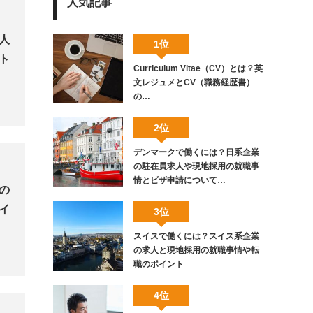
人気記事
人
1位
ト
Curriculum Vitae（CV）とは？英
文レジュメとCV（職務経歴書）
の…
2位
デンマークで働くには？日系企業
の駐在員求人や現地採用の就職事
情とビザ申請について…
の
イ
3位
スイスで働くには？スイス系企業
の求人と現地採用の就職事情や転
職のポイント
4位