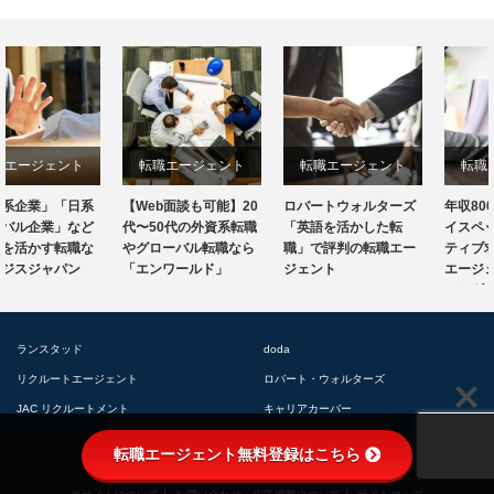
転職エージェント
転職エージェント
転職エージェント
【Web面談も可能】20
ロバートウォルターズ
年収800万円以上のハ
代〜50代の外資系転職
「英語を活かした転
イスペック・エグゼク
やグローバル転職なら
職」で評判の転職エー
ティブ求人に強い転職
「エンワールド」
ジェント
エージェント「リクル
ートダイレクトスカ…
ランスタッド
doda
リクルートエージェント
ロバート・ウォルターズ
JAC リクルートメント
キャリアカーバー
RSS
X
Facebook
転職エージェント無料登録はこちら