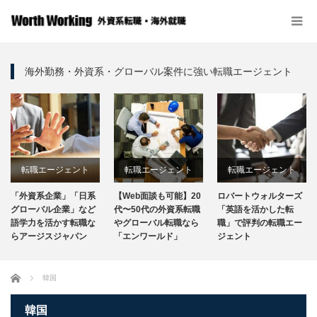
海外勤務・外資系・グローバル案件に強い転職エージェント
転職エージェント
転職エージェント
転職エージェント
「外資系企業」「日系
【Web面談も可能】20
ロバートウォルターズ
グローバル企業」など
代〜50代の外資系転職
「英語を活かした転
語学力を活かす転職な
やグローバル転職なら
職」で評判の転職エー
らアージスジャパン
「エンワールド」
ジェント
ホーム
韓国
韓国