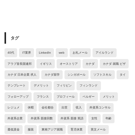
タグ
40代
IT業界
LinkedIn
web
お礼メール
アイルランド
アラブ首長国連邦
イギリス
オーストリア
カナダ
カナダ 就職 ビザ
カナダ 日本企業 求人
カナダ留学
シンガポール
ソフトスキル
タイ
テンプレート
デメリット
フィリピン
フィンランド
フォローアップ
フランス
プロフィール
ベルギー
メリット
レジュメ
休暇
会社都合
出世
収入
外資系コンサル
外資系企業
外資系 面接回数
外資系 面接 英語
女性
年齢
最低賃金
服装
東南アジア就職
育児休業
英文メール