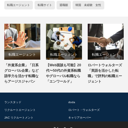
転職エージェント
転職サイト
退職願
韓国 未経験 女性
転職エージェント
転職エージェント
転職エージェント
「外資系企業」「日系
【Web面談も可能】20
ロバートウォルターズ
グローバル企業」など
代〜50代の外資系転職
「英語を活かした転
語学力を活かす転職な
やグローバル転職なら
職」で評判の転職エー
らアージスジャパン
「エンワールド」
ジェント
ランスタッド
doda
リクルートエージェント
ロバート・ウォルターズ
JAC リクルートメント
キャリアカーバー