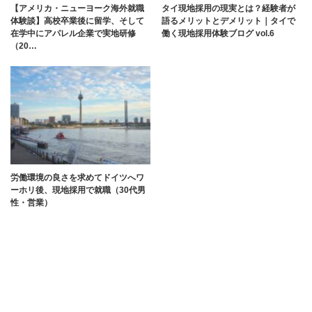
【アメリカ・ニューヨーク海外就職
タイ現地採用の現実とは？経験者が
体験談】高校卒業後に留学、そして
語るメリットとデメリット｜タイで
在学中にアパレル企業で実地研修
働く現地採用体験ブログ vol.6
（20…
労働環境の良さを求めてドイツへワ
ーホリ後、現地採用で就職（30代男
性・営業）