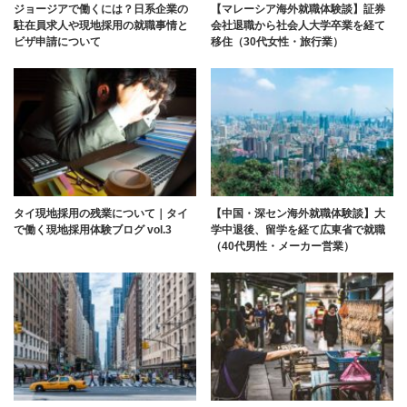
ジョージアで働くには？日系企業の
【マレーシア海外就職体験談】証券
駐在員求人や現地採用の就職事情と
会社退職から社会人大学卒業を経て
ビザ申請について
移住（30代女性・旅行業）
タイ現地採用の残業について｜タイ
【中国・深セン海外就職体験談】大
で働く現地採用体験ブログ vol.3
学中退後、留学を経て広東省で就職
（40代男性・メーカー営業）