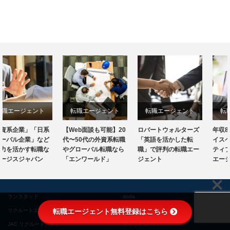
転職エージェント
転職エージェント
転職エージェント
【Web面談も可能】20
ロバートウォルターズ
年収800万円以上のハ
代〜50代の外資系転職
「英語を活かした転
イスペック・エグゼク
やグローバル転職なら
職」で評判の転職エー
ティブ求人に強い転職
「エンワールド」
ジェント
エージェント「リクル
ートダイレクトスカ…
ランスタッド
doda
転職エージェント無料登録はこちら
リクルートエージェント
ロバート・ウォルターズ
JAC リクルートメント
キャリアカーバー